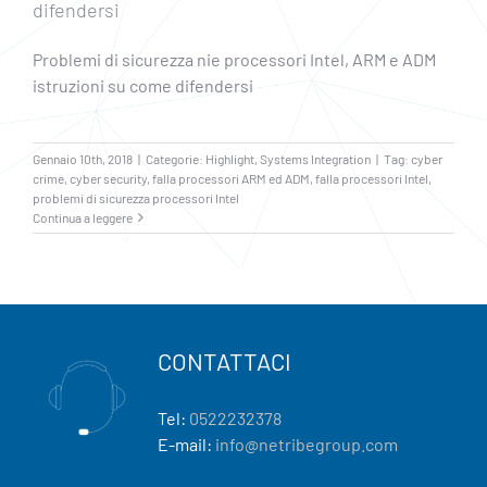
difendersi
Problemi di sicurezza nie processori Intel, ARM e ADM
istruzioni su come difendersi
Gennaio 10th, 2018
|
Categorie:
Highlight
,
Systems Integration
|
Tag:
cyber
crime
,
cyber security
,
falla processori ARM ed ADM
,
falla processori Intel
,
problemi di sicurezza processori Intel
Continua a leggere
CONTATTACI
Tel:
0522232378
E-mail:
info@netribegroup.com