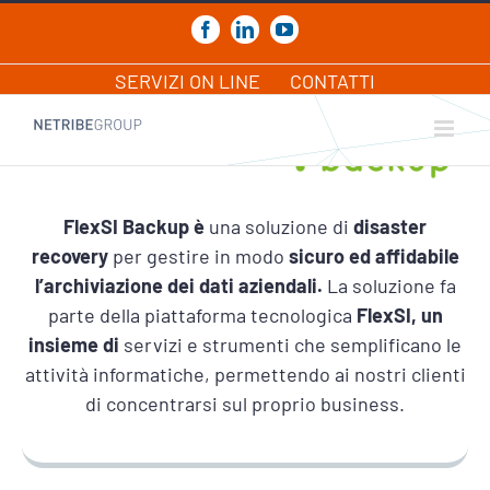
Salta
al
Facebook
LinkedIn
YouTube
contenuto
SERVIZI ON LINE
CONTATTI
FlexSI Backup è
una soluzione di
disaster
recovery
per gestire in modo
sicuro ed affidabile
l’archiviazione dei dati aziendali.
La soluzione fa
parte della piattaforma tecnologica
FlexSI, un
insieme di
servizi e strumenti che semplificano le
attività informatiche, permettendo ai nostri clienti
di concentrarsi sul proprio business.