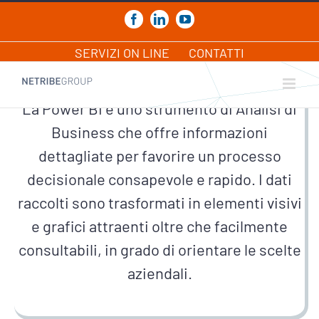
Salta
al
Facebook
LinkedIn
YouTube
contenuto
POWER BI
SERVIZI ON LINE
CONTATTI
La Power BI è uno strumento di Analisi di
Business che offre informazioni
dettagliate per favorire un processo
decisionale consapevole e rapido. I dati
raccolti sono trasformati in elementi visivi
e grafici attraenti oltre che facilmente
consultabili, in grado di orientare le scelte
aziendali.