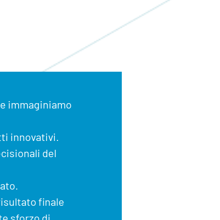
i e immaginiamo
i innovativi.
cisionali del
ato.
isultato finale
te sforzo di