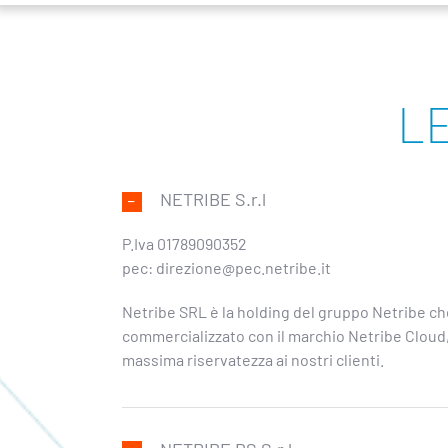
L
NETRIBE S.r.l
P.Iva 01789090352
pec:
direzione@pec.netribe.it
Netribe SRL è la holding del gruppo Netribe che 
commercializzato con il marchio Netribe Cloud, d
massima riservatezza ai nostri clienti.