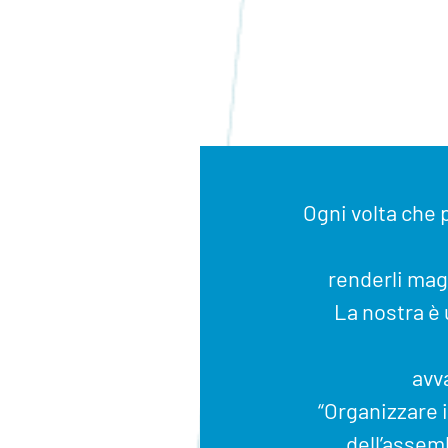
Ogni volta che
renderli mag
La nostra è 
avv
“Organizzare i
dell’assemb