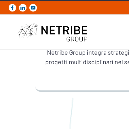
Salta
al
Facebook
LinkedIn
YouTube
contenuto
Nati col
Netribe Group integra strategi
progetti multidisciplinari nel s