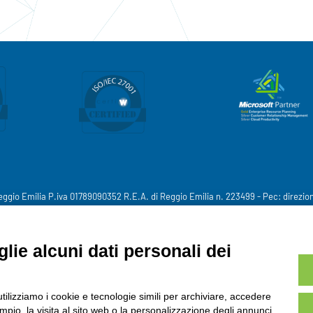
eggio Emilia P.iva 01789090352 R.E.A. di Reggio Emilia n. 223499 - Pec:
direzio
Cookie
lie alcuni dati personali dei
utilizziamo i cookie e tecnologie simili per archiviare, accedere
pio, la visita al sito web o la personalizzazione degli annunci.