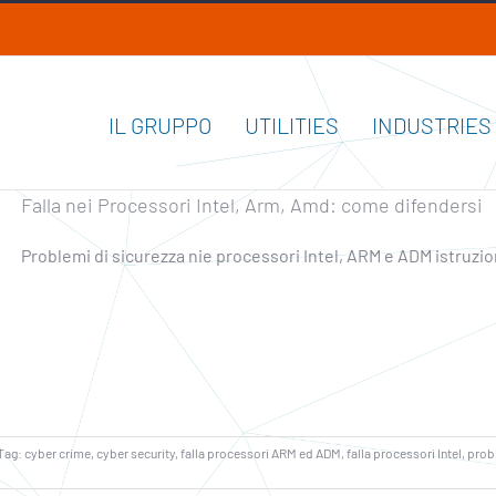
IL GRUPPO
UTILITIES
INDUSTRIES
Falla nei Processori Intel, Arm, Amd: come difendersi
Problemi di sicurezza nie processori Intel, ARM e ADM istruzi
Tag:
cyber crime
,
cyber security
,
falla processori ARM ed ADM
,
falla processori Intel
,
probl