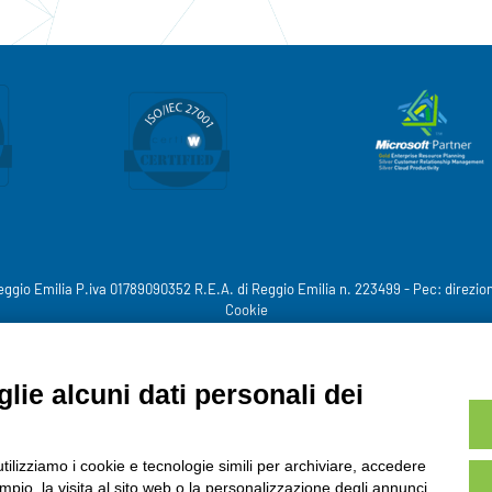
eggio Emilia P.iva 01789090352 R.E.A. di Reggio Emilia n. 223499 - Pec:
direzio
Cookie
lie alcuni dati personali dei
utilizziamo i cookie e tecnologie simili per archiviare, accedere
pio, la visita al sito web o la personalizzazione degli annunci.