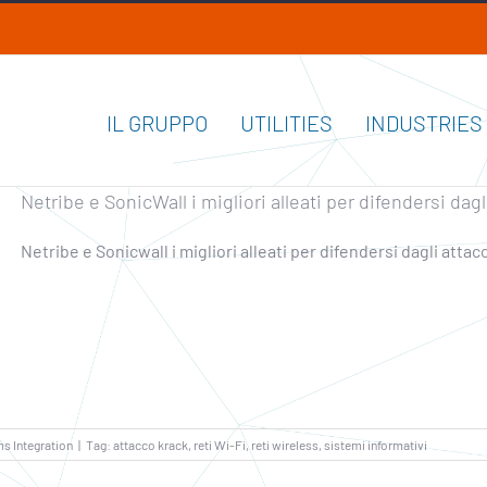
IL GRUPPO
UTILITIES
INDUSTRIES
Netribe e SonicWall i migliori alleati per difendersi dagl
Netribe e Sonicwall i migliori alleati per difendersi dagli attac
s Integration
|
Tag:
attacco krack
,
reti Wi-Fi
,
reti wireless
,
sistemi informativi