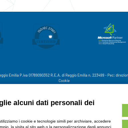
eggio Emilia P.iva 01789090352 R.E.A. di Reggio Emilia n. 223499 - Pec:
direzio
Cookie
lie alcuni dati personali dei
utilizziamo i cookie e tecnologie simili per archiviare, accedere
pio, la visita al sito web o la personalizzazione degli annunci.