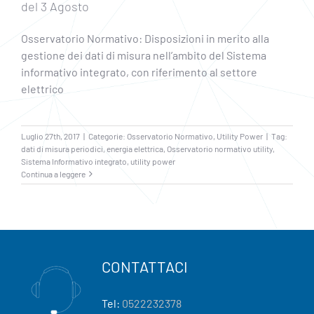
del 3 Agosto
Osservatorio Normativo: Disposizioni in merito alla
gestione dei dati di misura nell’ambito del Sistema
informativo integrato, con riferimento al settore
elettrico
Luglio 27th, 2017
|
Categorie:
Osservatorio Normativo
,
Utility Power
|
Tag:
dati di misura periodici
,
energia elettrica
,
Osservatorio normativo utility
,
Sistema Informativo integrato
,
utility power
Continua a leggere
CONTATTACI
Tel:
0522232378