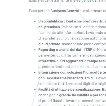
adattarsi perfettamente alle esigenze delle im
Ecco perché
Business Central
si è affermato c
Disponibilità in cloud e on-premises
:
Bus
on-premises
. Poiché tutti i dati risiedo
facilmente alle informazioni, favorendo 
che preferiscono una gestione autono
cloud privato
, mantenendo pieno controll
Reporting e analisi dei dati
: l’
ERP
di Micro
permettendo di trasformare i dati azienda
interattive
e
KPI aggiornati in tempo real
prendere decisioni basate su dati concre
Integrazione con soluzioni Microsoft e te
con l’ecosistema Microsoft
, tra cui Pow
connettere tutti i processi digitali e migl
Facilità di utilizzo e personalizzazione
:
Bu
anche per la
grande flessibilità e person
ai propri flussi di lavoro, processi e settor