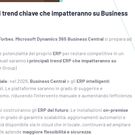
i trend chiave che impatteranno su Business
Forbes
,
Microsoft Dynamics 365 Business Central
si prepara ad
 potenzialità del proprio
ERP
per restare competitive in un
Quali saranno
i principali trend ERP che impatteranno su
r Group)
iale
: nel 2026,
Business Central
e gli
ERP intelligenti
ali. Le piattaforme saranno in grado di suggerire e
nomo, riducendo l’intervento manuale e aumentando l’efficienza
si costruiranno gli
ERP del futuro
. Le installazioni
on-premise
in grado di garantire scalabilità, aggiornamenti automatici e
già disponibile sia in cloud che in locale, continuerà ad ampliare
alle aziende
maggiore flessibilità e sicurezza
;