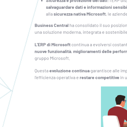
Sicurezza e protezione dei dati:
l’ERP di
salvaguardare dati e informazioni sensibi
alla
sicurezza nativa Microsoft
, le azien
Business Central
ha consolidato il suo posiz
una soluzione moderna, integrata e sostenibile
L’ERP di Microsoft
continua a evolversi costa
nuove funzionalità
,
miglioramenti delle perfo
gruppo Microsoft.
Questa
evoluzione continua
garantisce alle im
l’efficienza operativa e
restare competitive
in 