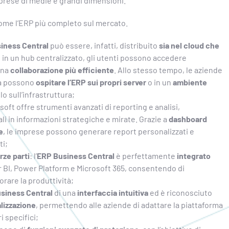
prese di medie e grandi dimensioni.
ome l’ERP più completo sul mercato.
iness Central
può essere, infatti, distribuito
sia nel cloud che
no in un hub centralizzato, gli utenti possono accedere
una
collaborazione più efficiente
. Allo stesso tempo, le aziende
ma possono
ospitare l’ERP sui propri server
o in un
ambiente
o sull’infrastruttura;
soft offre strumenti avanzati di reporting e analisi,
li in informazioni strategiche e mirate. Grazie a
dashboard
e
, le imprese possono generare report personalizzati e
ti;
rze parti
: l’
ERP Business Central
è perfettamente
integrato
er BI, Power Platform e Microsoft 365, consentendo di
iorare la produttività;
siness Central
di una
interfaccia intuitiva
ed è riconosciuto
alizzazione
, permettendo alle aziende di adattare la piattaforma
i specifici;