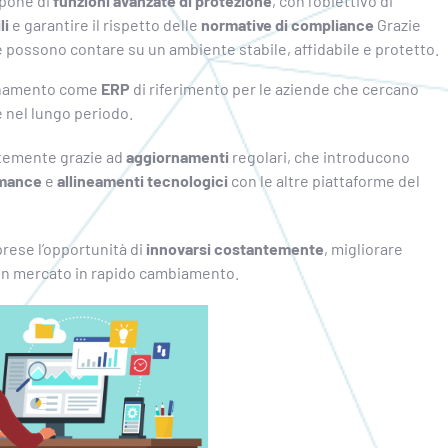
spone di
funzioni avanzate di protezione
, con l’obiettivo di
li
e garantire il rispetto delle
normative di compliance
Grazie
de possono contare su un ambiente stabile, affidabile e protetto.
ionamento come
ERP
di riferimento per le aziende che cercano
 nel lungo periodo.
ntemente grazie ad
aggiornamenti
regolari, che introducono
rmance
e
allineamenti tecnologici
con le altre piattaforme del
prese l’opportunità di
innovarsi costantemente
, migliorare
un mercato in rapido cambiamento.