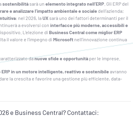
la
sostenibilità
sarà un
elemento integrato nell’ERP
. Gli ERP del
are e analizzare l’impatto ambientale e sociale
dell’azienda;
ntuitiva
: nel 2026, la
UX
sarà uno dei fattori determinanti per il
ntinuerà a evolversi con
interfacce più moderne, accessibili e
dispositivo. L’elezione di
Business Central come miglior ERP
ta il valore e l’impegno di
Microsoft
nell’innovazione continua
 caratterizzato da
nuove sfide e opportunità
per le imprese.
o ERP in un motore intelligente, reattivo e sostenibile
avranno
idare la crescita e favorire una gestione più efficiente, data-
2026 e Business Central? Contattaci: