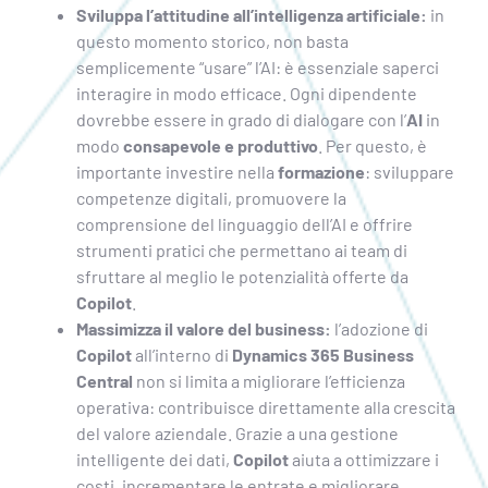
Sviluppa l’attitudine all’intelligenza artificiale:
in
questo momento storico, non basta
semplicemente “usare” l’AI: è essenziale saperci
interagire in modo efficace. Ogni dipendente
dovrebbe essere in grado di dialogare con l’
AI
in
modo
consapevole e produttivo
. Per questo, è
importante investire nella
formazione
: sviluppare
competenze digitali, promuovere la
comprensione del linguaggio dell’AI e offrire
strumenti pratici che permettano ai team di
sfruttare al meglio le potenzialità offerte da
Copilot
.
Massimizza il valore del business:
l’adozione di
Copilot
all’interno di
Dynamics 365 Business
Central
non si limita a migliorare l’efficienza
operativa: contribuisce direttamente alla crescita
del valore aziendale. Grazie a una gestione
intelligente dei dati,
Copilot
aiuta a ottimizzare i
costi, incrementare le entrate e migliorare