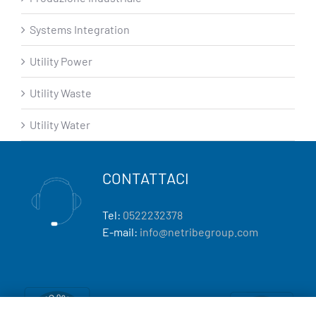
Systems Integration
Utility Power
Utility Waste
Utility Water
CONTATTACI
Tel:
0522232378
E-mail:
info@netribegroup.com