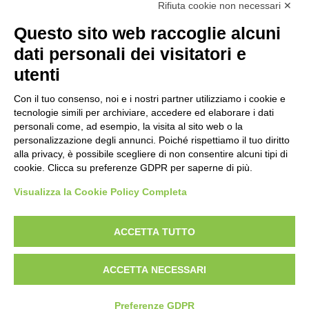
Rifiuta cookie non necessari ✕
Questo sito web raccoglie alcuni
dati personali dei visitatori e
utenti
Con il tuo consenso, noi e i nostri partner utilizziamo i cookie e
tecnologie simili per archiviare, accedere ed elaborare i dati
personali come, ad esempio, la visita al sito web o la
personalizzazione degli annunci. Poiché rispettiamo il tuo diritto
alla privacy, è possibile scegliere di non consentire alcuni tipi di
cookie. Clicca su preferenze GDPR per saperne di più.
Visualizza la Cookie Policy Completa
ACCETTA TUTTO
Copyright © 2021 NETRIBE S.R.L. Via Della Costituzione, 27/4 -
ACCETTA NECESSARI
42124 Reggio Emilia P.iva 01789090352 R.E.A. di Reggio Emilia n.
223499 - Pec:
direzione@pec.netribe.it
-
Privacy Policy
-
Whistelblowing
-
Modifica preferenze Cookie
Preferenze GDPR