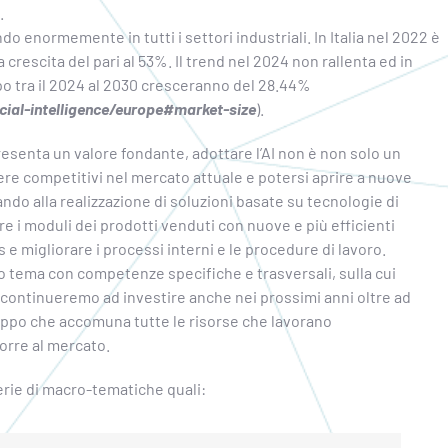
.
endo enormemente in tutti i settori industriali. In Italia nel 2022 è
crescita del pari al 53%. Il trend nel 2024 non rallenta ed in
po tra il 2024 al 2030 cresceranno del 28.44%
ial-intelligence/europe#market-size
).
presenta un valore fondante, adottare l’AI non è non solo un
re competitivi nel mercato attuale e potersi aprire a nuove
ndo alla realizzazione di soluzioni basate su tecnologie di
are i moduli dei prodotti venduti con nuove e più efficienti
 e migliorare i processi interni e le procedure di lavoro.
 tema con competenze specifiche e trasversali, sulla cui
 continueremo ad investire anche nei prossimi anni oltre ad
iluppo che accomuna tutte le risorse che lavorano
orre al mercato.
erie di macro-tematiche quali: