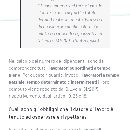
il finanziamento del terrorismo, la
sicurezza dei trasporti e tutela
dell’ambiente. In questa lista sono
da considerare anche coloro che
adottano i modelli organizzativi ex
D.L.vo n. 231/2001. (fonte: Ipsoa)
Nel calcolo del numero dei dipendenti, sono da
comprendere tutti i
lavoratori subordinati a tempo
pieno
. Per quanto riguarda, invece, i
lavoratori a tempo
parziale
,
tempo determinato
e
intermittenti
il loro
computo viene regolato dal D.L.vo n. 81/2015
rispettivamente dagli articoli 9, 25 e 18.
Quali sono gli obblighi che il datore di lavoro è
tenuto ad osservare e rispettare
?
Innanzitutto, devono predisporre dei
canali di