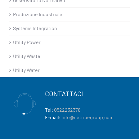
Osservatorio Normativo
Produzione Industriale
Systems Integration
Utility Power
Utility Waste
Utility Water
CONTATTACI
Tel:
0522232378
E-mail:
info@netribegroup.com