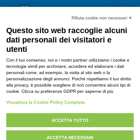
Rifiuta cookie non necessari ✕
Questo sito web raccoglie alcuni
dati personali dei visitatori e
utenti
Con il tuo consenso, noi e i nostri partner utilizziamo i cookie e
tecnologie simili per archiviare, accedere ed elaborare i dati
personali come, ad esempio, la visita al sito web o la
personalizzazione degli annunci. Poiché rispettiamo il tuo diritto
alla privacy, è possibile scegliere di non consentire alcuni tipi di
cookie. Clicca su preferenze GDPR per saperne di più.
Visualizza la Cookie Policy Completa
ACCETTA TUTTO
Copyright © 2021 NETRIBE S.R.L. Via Della Costituzione, 27/4 -
ACCETTA NECESSARI
42124 Reggio Emilia P.iva 01789090352 R.E.A. di Reggio Emilia n.