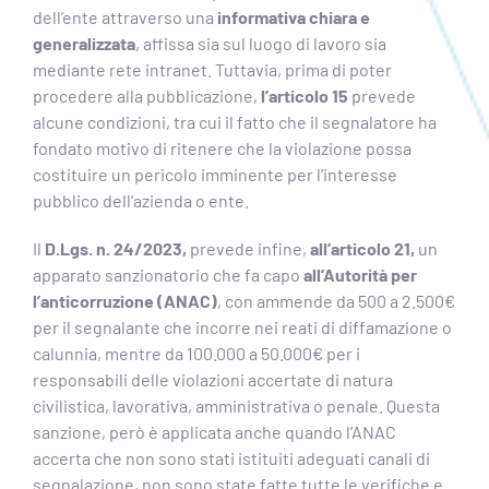
dell’ente attraverso una
informativa chiara e
generalizzata
, affissa sia sul luogo di lavoro sia
mediante rete intranet. Tuttavia, prima di poter
procedere alla pubblicazione,
l’articolo 15
prevede
alcune condizioni, tra cui il fatto che il segnalatore ha
fondato motivo di ritenere che la violazione possa
costituire un pericolo imminente per l’interesse
pubblico dell’azienda o ente.
Il
D.Lgs. n. 24/2023,
prevede infine,
all’articolo 21,
un
apparato sanzionatorio che fa capo
all’Autorità per
l’anticorruzione (ANAC)
, con ammende da 500 a 2.500€
per il segnalante che incorre nei reati di diffamazione o
calunnia, mentre da 100.000 a 50.000€ per i
responsabili delle violazioni accertate di natura
civilistica, lavorativa, amministrativa o penale. Questa
sanzione, però è applicata anche quando l’ANAC
accerta che non sono stati istituiti adeguati canali di
segnalazione, non sono state fatte tutte le verifiche e