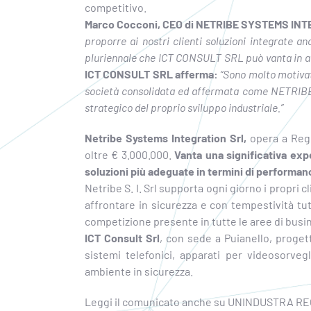
competitivo.
Marco Cocconi, CEO di NETRIBE SYSTEMS INT
proporre ai nostri clienti soluzioni integrate a
pluriennale che ICT CONSULT SRL può vanta in 
ICT CONSULT SRL afferma:
“Sono molto motivat
società consolidata ed affermata come NETRIB
strategico del proprio sviluppo industriale.”
Netribe Systems Integration Srl,
opera a Regg
oltre € 3.000.000.
Vanta una significativa expe
soluzioni più adeguate in termini di performance
Netribe S. I. Srl supporta ogni giorno i propri 
affrontare in sicurezza e con tempestività tut
competizione presente in tutte le aree di busi
ICT Consult Srl
, con sede a Puianello, progett
sistemi telefonici, apparati per videosorve
ambiente in sicurezza.
Leggi il comunicato anche su
UNINDUSTRA REG