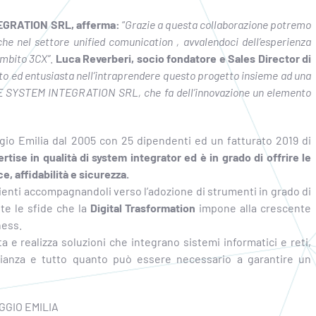
EGRATION SRL, afferma:
“
Grazie a questa collaborazione potremo
nche nel settore unified comunication , avvalendoci dell’esperienza
ambito 3CX”
.
Luca Reverberi, socio fondatore e Sales Director di
o ed entusiasta nell’intraprendere questo progetto insieme ad una
E SYSTEM INTEGRATION SRL, che fa dell’innovazione un elemento
io Emilia dal 2005 con 25 dipendenti ed un fatturato 2019 di
rtise in qualità di system integrator ed è in grado di offrire le
, affidabilità e sicurezza.
clienti accompagnandoli verso l’adozione di strumenti in grado di
te le sfide che la
Digital Trasformation
impone alla crescente
ness.
a e realizza soluzioni che integrano sistemi informatici e reti,
glianza e tutto quanto può essere necessario a garantire un
GIO EMILIA