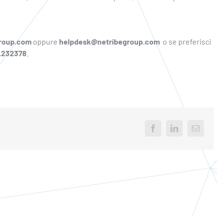
group.com
oppure
helpdesk@netribegroup.com
o se preferisci
.232378
.
Facebook
LinkedIn
Email