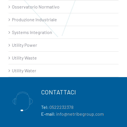
Osservatorio Normativo
Produzione Industriale
Systems Integration
Utility Power
Utility Waste
Utility Water
CONTATTACI
Tel:
0522232378
E-mail:
info@netribegroup.com