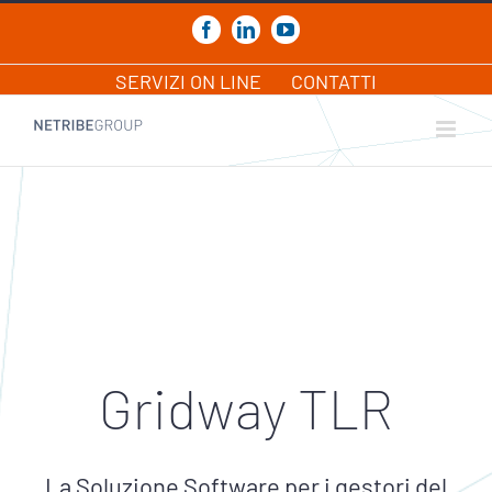
Salta
al
Facebook
LinkedIn
YouTube
contenuto
SERVIZI ON LINE
CONTATTI
Gridway TLR
La Soluzione Software per i gestori del