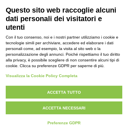
Questo sito web raccoglie alcuni
dati personali dei visitatori e
utenti
Con il tuo consenso, noi e i nostri partner utilizziamo i cookie e
tecnologie simili per archiviare, accedere ed elaborare i dati
personali come, ad esempio, la visita al sito web o la
personalizzazione degli annunci. Poiché rispettiamo il tuo diritto
alla privacy, è possibile scegliere di non consentire alcuni tipi di
cookie. Clicca su preferenze GDPR per saperne di più.
Visualizza la Cookie Policy Completa
ACCETTA TUTTO
Copyright © 2021 NETRIBE S.R.L. Via Della Costituzione, 27/4 -
ACCETTA NECESSARI
42124 Reggio Emilia P.iva 01789090352 R.E.A. di Reggio Emilia n.
223499 - Pec:
direzione@pec.netribe.it
-
Privacy Policy
-
Whistelblowing
-
Modifica preferenze Cookie
Preferenze GDPR