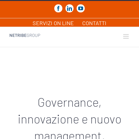
Salta
al
Facebook
LinkedIn
YouTube
contenuto
SERVIZI ON LINE
CONTATTI
Governance,
innovazione e nuovo
management.