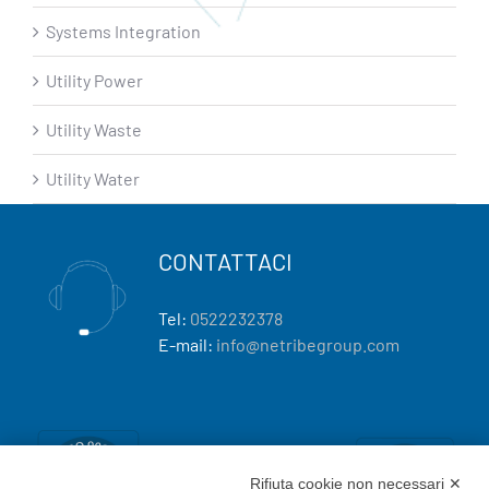
Systems Integration
Utility Power
Utility Waste
Utility Water
CONTATTACI
Tel:
0522232378
E-mail:
info@netribegroup.com
Rifiuta cookie non necessari ✕