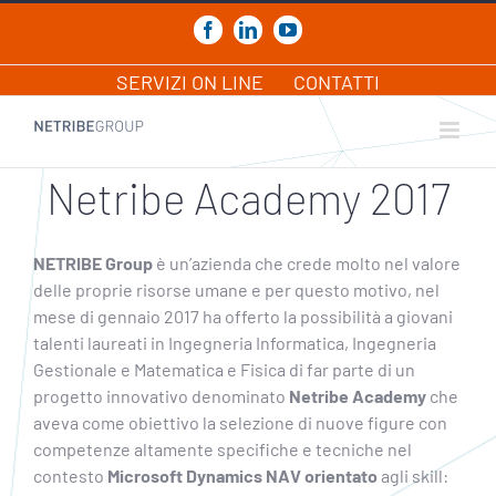
Salta
al
Facebook
LinkedIn
YouTube
contenuto
SERVIZI ON LINE
CONTATTI
Netribe Academy 2017
NETRIBE Group
è un’azienda che crede molto nel valore
delle proprie risorse umane e per questo motivo, nel
mese di gennaio 2017 ha offerto la possibilità a giovani
talenti laureati in Ingegneria Informatica, Ingegneria
Gestionale e Matematica e Fisica di far parte di un
progetto innovativo denominato
Netribe Academy
che
aveva come obiettivo la selezione di nuove figure con
competenze altamente specifiche e tecniche nel
contesto
Microsoft Dynamics NAV orientato
agli skill: