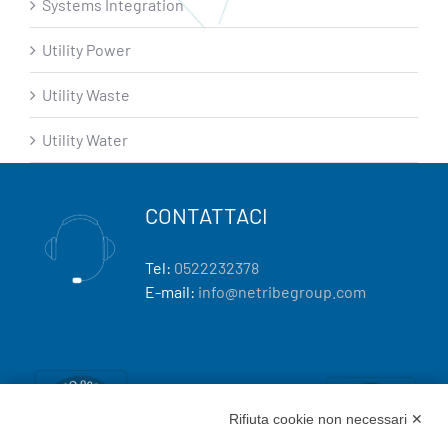
Systems Integration
Utility Power
Utility Waste
Utility Water
CONTATTACI
Tel:
0522232378
E-mail:
info@netribegroup.com
Rifiuta cookie non necessari ✕