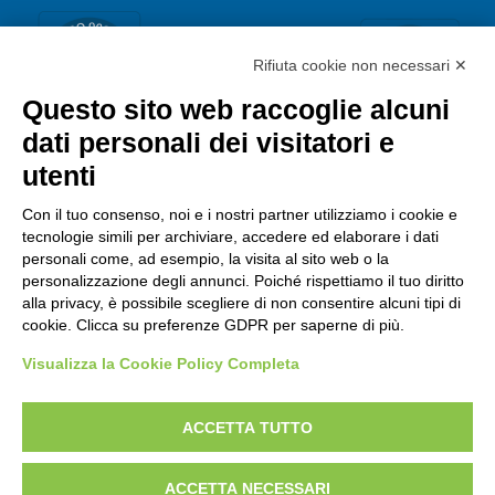
Rifiuta cookie non necessari ✕
Questo sito web raccoglie alcuni
dati personali dei visitatori e
utenti
Con il tuo consenso, noi e i nostri partner utilizziamo i cookie e
tecnologie simili per archiviare, accedere ed elaborare i dati
personali come, ad esempio, la visita al sito web o la
personalizzazione degli annunci. Poiché rispettiamo il tuo diritto
alla privacy, è possibile scegliere di non consentire alcuni tipi di
cookie. Clicca su preferenze GDPR per saperne di più.
Visualizza la Cookie Policy Completa
ACCETTA TUTTO
Copyright © 2021 NETRIBE S.R.L. Via Della Costituzione, 27/4 -
ACCETTA NECESSARI
42124 Reggio Emilia P.iva 01789090352 R.E.A. di Reggio Emilia n.