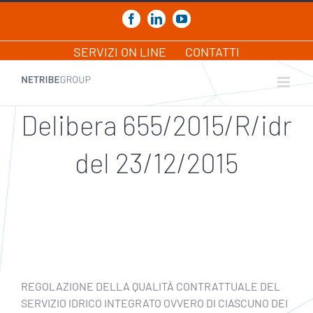
Salta
al
Facebook
LinkedIn
YouTube
contenuto
SERVIZI ON LINE
CONTATTI
Delibera 655/2015/R/idr
del 23/12/2015
REGOLAZIONE DELLA QUALITÀ CONTRATTUALE DEL
SERVIZIO IDRICO INTEGRATO OVVERO DI CIASCUNO DEI