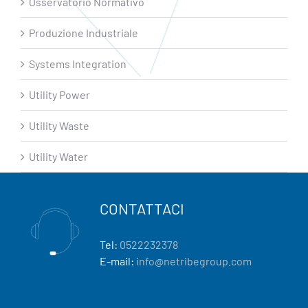
Osservatorio Normativo
Produzione Industriale
Systems Integration
Utility Power
Utility Waste
Utility Water
CONTATTACI
Tel:
0522232378
E-mail:
info@netribegroup.com