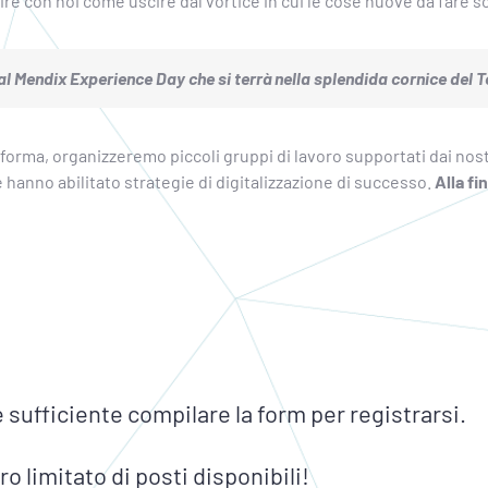
re con noi come uscire dal vortice in cui le cose nuove da fare s
 al Mendix Experience Day che si terrà nella splendida cornice del
aforma, organizzeremo piccoli gruppi di lavoro supportati dai nost
hanno abilitato strategie di digitalizzazione di successo.
Alla fi
sufficiente compilare la form per registrarsi.
 limitato di posti disponibili!